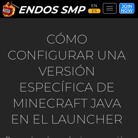
JOIN
Toggle navi
NOW
Pasar
al
contenido
CÓMO
principal
CONFIGURAR UNA
VERSIÓN
ESPECÍFICA DE
MINECRAFT JAVA
EN EL LAUNCHER