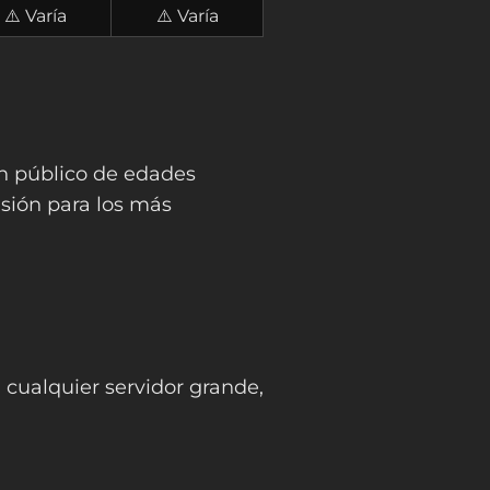
⚠️ Varía
⚠️ Varía
n público de edades
isión para los más
cualquier servidor grande,