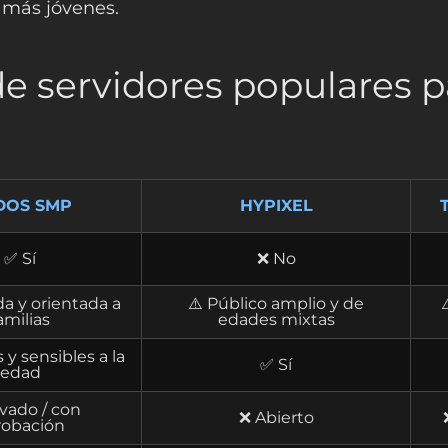
s más jóvenes.
e servidores populares p
DOS SMP
HYPIXEL
✅ Sí
❌ No
a y orientada a
⚠️ Público amplio y de
amilias
edades mixtas
 y sensibles a la
✅ Sí
edad
vado / con
❌ Abierto
robación