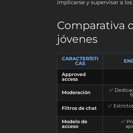
implicarse y supervisar a lo
Comparativa d
jóvenes
CARACTERÍSTI
EN
CAS
Approved
access
✅ Dedicad
Moderación
f
✅ Estrictos
Filtros de chat
Modelo de
✅ Pri
acceso
ap