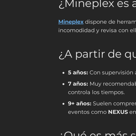
¿Mineplex es 
Mineplex
dispone de herrami
incomodidad y revisa con ell
¿A partir de 
5 años:
Con supervisión a
7 años:
Muy recomendable 
controla los tiempos.
9+ años:
Suelen comprend
eventos como
NEXUS
e
¿Qué es más s