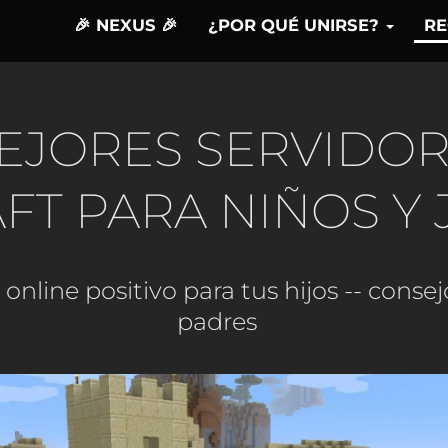
🎉 NEXUS 🎉
¿POR QUÉ UNIRSE?
R
EJORES SERVIDOR
FT PARA NIÑOS Y
nline positivo para tus hijos -- conse
padres