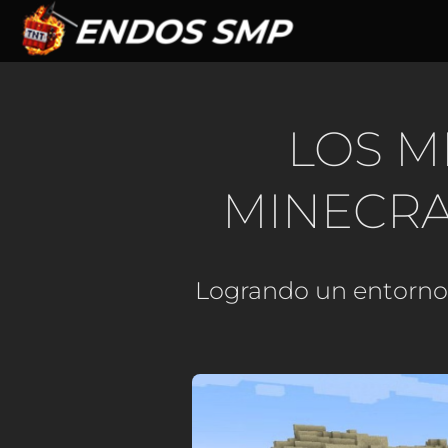
Pasar
al
contenido
principal
LOS M
MINECRA
Logrando un entorno o