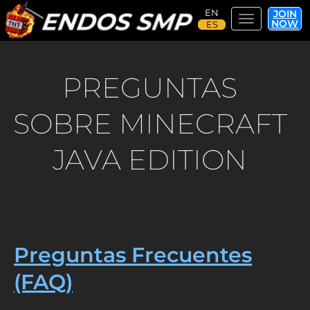
JOIN
Toggle navi
NOW
Pasar
al
contenido
PREGUNTAS
principal
SOBRE MINECRAFT
JAVA EDITION
Preguntas Frecuentes
(FAQ)