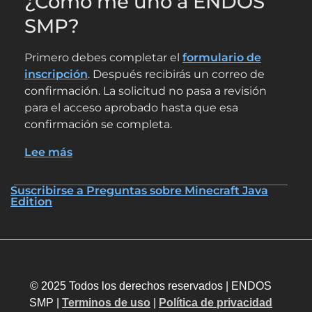
¿Cómo me uno a ENDOS
SMP?
Primero debes completar el
formulario de
inscripción
. Después recibirás un correo de
confirmación. La solicitud no pasa a revisión
para el acceso aprobado hasta que esa
confirmación se completa.
Lee más
sobre
Preguntas
Frecuentes
Suscribirse a Preguntas sobre Minecraft Java
Edition
(FAQ)
© 2025 Todos los derechos reservados | ENDOS
SMP |
Terminos de uso
|
Política de privacidad