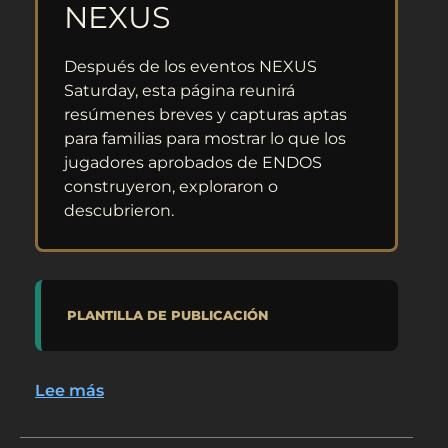
NEXUS
Después de los eventos NEXUS
Saturday, esta página reunirá
resúmenes breves y capturas aptas
para familias para mostrar lo que los
jugadores aprobados de ENDOS
construyeron, exploraron o
descubrieron.
PLANTILLA DE PUBLICACIÓN
Lee más
sobre
Resúmenes
del