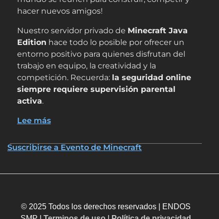
hacer nuevos amigos!
Nuestro servidor privado de
Minecraft Java
Edition
hace todo lo posible por ofrecer un
entorno positivo para quienes disfrutan del
trabajo en equipo, la creatividad y la
competición. Recuerda:
la seguridad online
siempre requiere supervisión parental
activa
.
Lee más
sobre
Únete
al
Suscribirse a Evento de Minecraft
Nexus
semanal
en
ENDOS
SMP
© 2025 Todos los derechos reservados | ENDOS
SMP |
Terminos de uso
|
Política de privacidad