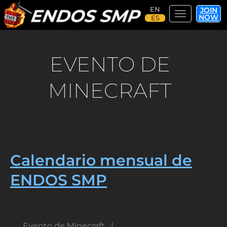
JOIN
Toggle navi
NOW
Pasar
al
contenido
EVENTO DE
principal
MINECRAFT
Calendario mensual de
ENDOS SMP
Evento de Minecraft